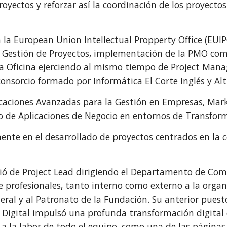
royectos y reforzar así la coordinación de los proyectos
n la European Union Intellectual Propperty Office (EUI
 la Gestión de Proyectos, implementación de la PMO co
a Oficina ejerciendo al mismo tiempo de Project Mana
consorcio formado por Informática El Corte Inglés y Alti
licaciones Avanzadas para la Gestión en Empresas, Mar
lo de Aplicaciones de Negocio en entornos de Transform
ente en el desarrollado de proyectos centrados en la c
ió de Project Lead dirigiendo el Departamento de Com
rofesionales, tanto interno como externo a la organ
al y al Patronato de la Fundación. Su anterior puesto
igital impulsó una profunda transformación digital 
 a la labor de todo el equipo, como una de las página