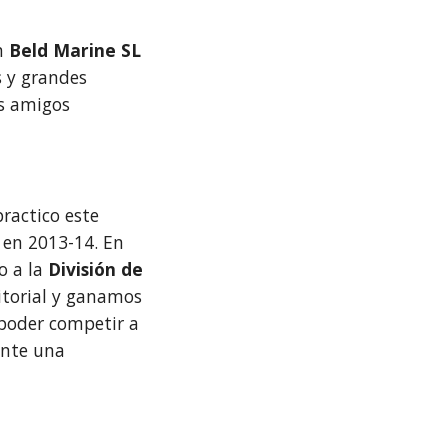
on
Beld Marine SL
s y grandes
is amigos
ractico este
 en 2013-14. En
o a la
División de
itorial y ganamos
poder competir a
ante una