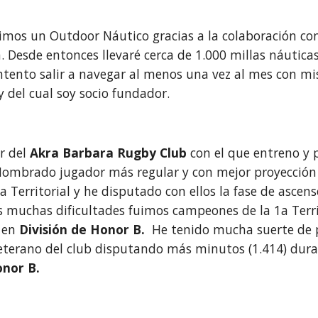
imos un Outdoor Náutico gracias a la colaboración c
 Desde entonces llevaré cerca de 1.000 millas náutica
intento salir a navegar al menos una vez al mes con m
del cual soy socio fundador.
r del
Akra Barbara Rugby Club
con el que entreno y p
 Nombrado jugador más regular y con mejor proyección
erritorial y he disputado con ellos la fase de ascens
s muchas dificultades fuimos campeones de la 1a Terr
r en
División de Honor B.
He tenido mucha suerte de 
eterano del club disputando más minutos (1.414) dur
onor B.