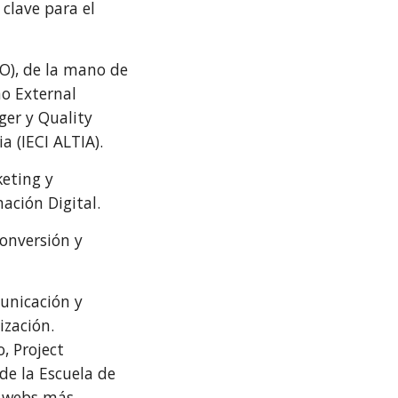
 clave para el
PO), de la mano de
mo External
ger y Quality
a (IECI ALTIA).
keting y
ación Digital.
onversión y
unicación y
ización.
, Project
de la Escuela de
s webs más