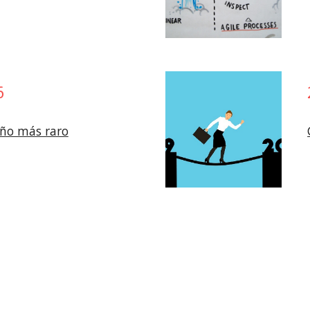
6
ño más raro