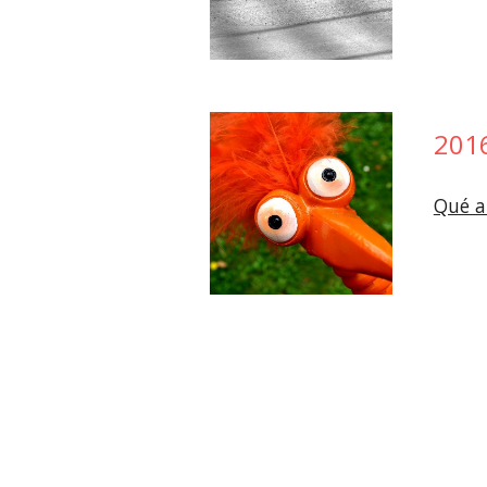
201
Qué a